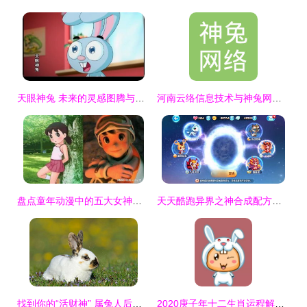
天眼神兔 未来的灵感图腾与神兔网络的雄心
河南云络信息技术与神兔网络的数字化探索之路
盘点童年动漫中的五大女神，蓝兔与静香铸就永恒回忆
天天酷跑异界之神合成配方及属性技能全解析
找到你的“活财神” 属兔人后半生真正值得珍惜的那个人是谁？
2020庚子年十二生肖运程解析 基于开运星罗一鸣老师观点的的简易指南