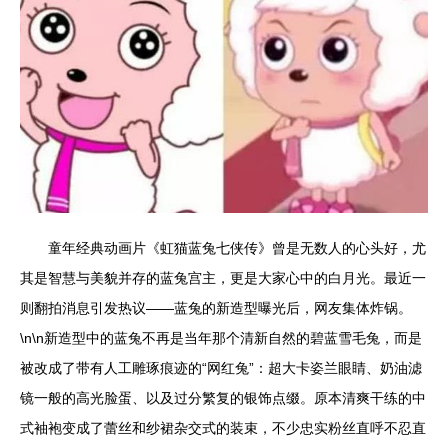
童年经典动画片《虹猫蓝兔七侠传》曾是无数人的心头好，尤
其是智慧与美貌并存的蓝兔宫主，更是大家心中的白月光。最近一
则翻拍消息引发热议——蓝兔的新造型曝光后，网友集体炸锅。
\n\n新造型中的蓝兔不再是当年那个清新自然的碧蓝雪毛兔，而是
被改成了带有人工雕琢痕迹的“网红兔”：超大卡姿兰眼睛、奶油滤
镜一般的高光脸蛋、以及过分繁复的银饰点缀。原本清爽干练的中
式袖袍变成了蕾丝和纱裙杂交式的装束，不少忠实粉丝直呼不忍直