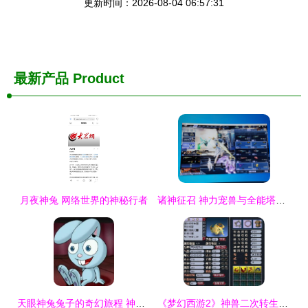
更新时间：2026-08-04 06:57:31
最新产品
Product
月夜神兔 网络世界的神秘行者
诸神征召 神力宠兽与全能塔防阵容解析\n摘要 星光集四方之力，兔越凌霄之巅
天眼神兔兔子的奇幻旅程 神兔网络的未来启示
《梦幻西游2》神兽二次转生全揭秘 华丽变身指日可待