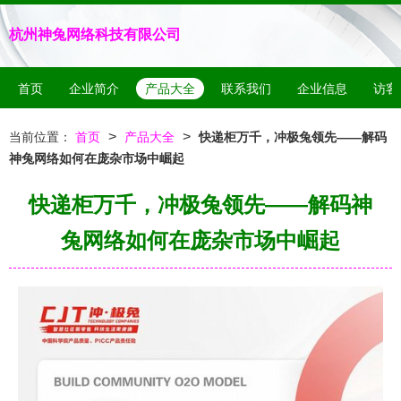
杭州神兔网络科技有限公司
首页
企业简介
产品大全
联系我们
企业信息
访客
>
>
当前位置：
首页
产品大全
快递柜万千，冲极兔领先——解码
神兔网络如何在庞杂市场中崛起
快递柜万千，冲极兔领先——解码神
兔网络如何在庞杂市场中崛起