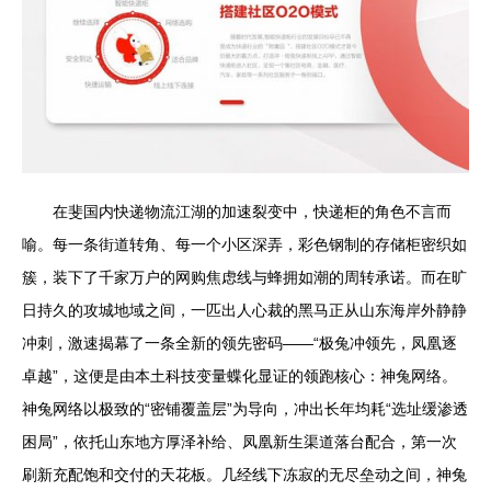
在斐国内快递物流江湖的加速裂变中，快递柜的角色不言而
喻。每一条街道转角、每一个小区深弄，彩色钢制的存储柜密织如
簇，装下了千家万户的网购焦虑线与蜂拥如潮的周转承诺。而在旷
日持久的攻城地域之间，一匹出人心裁的黑马正从山东海岸外静静
冲刺，激速揭幕了一条全新的领先密码——“极兔冲领先，凤凰逐
卓越”，这便是由本土科技变量蝶化显证的领跑核心：神兔网络。
神兔网络以极致的“密铺覆盖层”为导向，冲出长年均耗“选址缓渗透
困局”，依托山东地方厚泽补给、凤凰新生渠道落台配合，第一次
刷新充配饱和交付的天花板。几经线下冻寂的无尽垒动之间，神兔